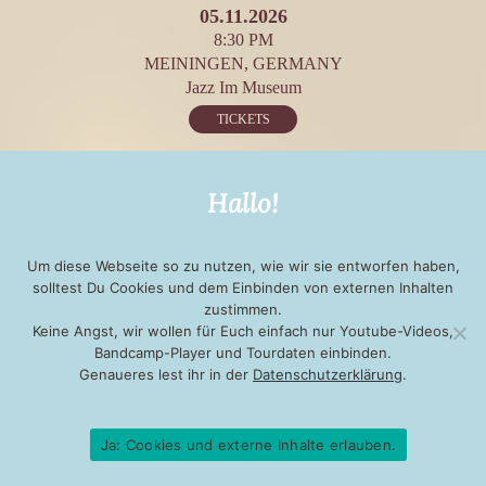
05.11.2026
8:30 PM
MEININGEN, GERMANY
Jazz Im Museum
TICKETS
08.11.2026
Hallo!
4:00 PM
ILMENAU, GERMANY
Malte Viefs Kammer
Um diese Webseite so zu nutzen, wie wir sie entworfen haben,
solltest Du Cookies und dem Einbinden von externen Inhalten
TICKETS
zustimmen.
Keine Angst, wir wollen für Euch einfach nur Youtube-Videos,
Bandcamp-Player und Tourdaten einbinden.
13.11.2026
Genaueres lest ihr in der
Datenschutzerklärung
.
8:00 PM
WERNIGERODE, GERMANY
Remise
Ja: Cookies und externe Inhalte erlauben.
TICKETS