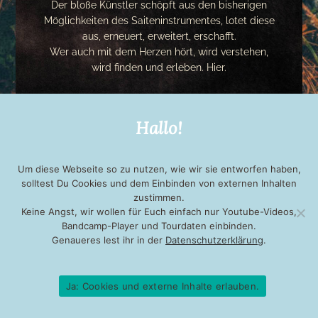
Der bloße Künstler schöpft aus den bisherigen
Möglichkeiten des Saiteninstrumentes, lotet diese
aus, erneuert, erweitert, erschafft.
Wer auch mit dem Herzen hört, wird verstehen,
wird finden und erleben. Hier.
Hallo!
Um diese Webseite so zu nutzen, wie wir sie entworfen haben,
solltest Du Cookies und dem Einbinden von externen Inhalten
zustimmen.
Keine Angst, wir wollen für Euch einfach nur Youtube-Videos,
Bandcamp-Player und Tourdaten einbinden.
Genaueres lest ihr in der
Datenschutzerklärung
.
KONTAKT
IMPRESSUM
DATENSCHUTZ
NEWSLETTER
Ja: Cookies und externe Inhalte erlauben.