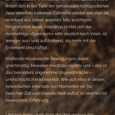
finden sich in der Tiefe der gehaltvollen Kompositionen
zwar ebenfalls treibende Elemente wieder, wie man sie
eventuell aus seinen anderen, teils wuchtigen
Programmen kennt. Allerdings richtet sich der
nunmehrige »Spielraum« sehr deutlich nach Innen, ist
weniger aus- und aufstrebend, als mehr mit der
Erdenwelt beschäftigt.
Kraftvolle musikalische Bewegungen, dabei
gleichmäßig, bisweilen meditativ-repititiv und – das ist
das besonders angenehme Ungewöhnliche –
unerschöpflich erlebnisreich. Wie sich etwa in diesen
Innenräumen innerhalb von Momenten ein Tor
zwischen Zeit und Unendlichkeit auftut, ist eine höchst
bewegende Erfahrung.
Und hier genau liegt auch der Wesenskern des