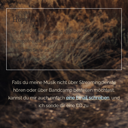
Hoppla
Die Ansicht der Alben ist deaktiviert. Bitte
akzeptiere das Einbetten von externen Inhalten,
um diese Seite so nutzen zu können, wie wir sie
für dich entworfen haben.
Falls du meine Musik nicht über Streamingdienste
hören oder über Bandcamp bestellen möchtest,
kannst du mir auch einfach
eine Email schreiben
, und
ich sende dir eine CD zu.