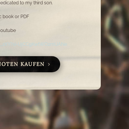
edicated to my third son.
c book or PDF
youtube
cj_2XY?si=UjCCgKwtWO2mUANe
NOTEN KAUFEN