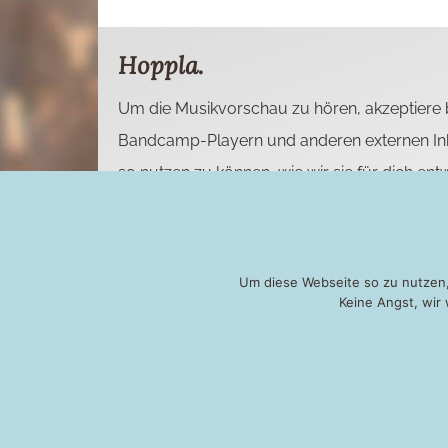
Hoppla.
Um die Musikvorschau zu hören, akzeptiere b
Bandcamp-Playern und anderen externen Inh
so nutzen zu können, wie wir sie für dich en
Kammer II
Gitarre solo
Um diese Webseite so zu nutzen,
Keine Angst, wir
KONTAKT