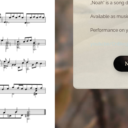
„Noah“ is a song d
Available as musi
Performance on 
youtu.be/CnBiv