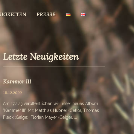
UIGKEITEN
PRESSE
Letzte Neuigkeiten
Kammer III
18.12.2022
Am 17.2.23 veröffentlichen wir unser neues Album
"Kammer III". Mit Matthias Hübner (Cello), Thomas
Fleck (Geige), Florian Mayer (Geige), ...