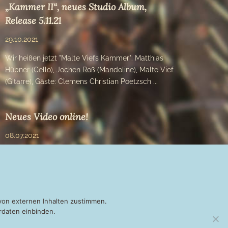
„Kammer II“, neues Studio Album,
Release 5.11.21
29.10.2021
Wir heißen jetzt "Malte Viefs Kammer": Matthias
Hübner (Cello), Jochen Roß (Mandoline), Malte Vief
(Gitarre), Gäste: Clemens Christian Poetzsch ...
Neues Video online!
08.07.2021
von externen Inhalten zustimmen.
rdaten einbinden.