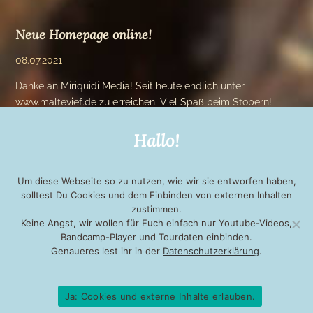
Neue Homepage online!
08.07.2021
Danke an Miriquidi Media! Seit heute endlich unter
www.maltevief.de zu erreichen. Viel Spaß beim Stöbern!
Hallo!
Um diese Webseite so zu nutzen, wie wir sie entworfen haben,
solltest Du Cookies und dem Einbinden von externen Inhalten
zustimmen.
Keine Angst, wir wollen für Euch einfach nur Youtube-Videos,
Bandcamp-Player und Tourdaten einbinden.
Genaueres lest ihr in der
Datenschutzerklärung
.
KONTAKT
IMPRESSUM
DATENSCHUTZ
NEWSLETTER
Ja: Cookies und externe Inhalte erlauben.