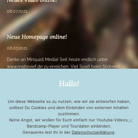
08.07.2021
Neue Homepage online!
08.07.2021
Danke an Miriquidi Media! Seit heute endlich unter
www.maltevief.de zu erreichen. Viel Spaß beim Stöbern!
Hallo!
Um diese Webseite so zu nutzen, wie wir sie entworfen haben,
solltest Du Cookies und dem Einbinden von externen Inhalten
zustimmen.
Keine Angst, wir wollen für Euch einfach nur Youtube-Videos,
Bandcamp-Player und Tourdaten einbinden.
Genaueres lest ihr in der
Datenschutzerklärung
.
KONTAKT
IMPRESSUM