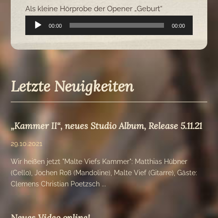
Als kleine Hörprobe der Opener „Geburt“
Audio-
00:00
00:00
Player
Letzte Neuigkeiten
„Kammer II“, neues Studio Album, Release 5.11.21
29.10.2021
Wir heißen jetzt "Malte Viefs Kammer": Matthias Hübner
(Cello), Jochen Roß (Mandoline), Malte Vief (Gitarre), Gäste:
Clemens Christian Poetzsch ...
Neues Video online!