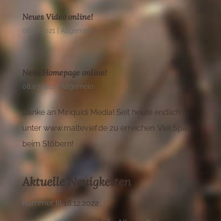
Neues Video online!
08.07.2021
|
Allgemein
Neue Homepage online!
08.07.2021
|
Allgemein
Danke an Miriquidi Media! Seit heute endlich
unter www.maltevief.de zu erreichen. Viel Spaß
beim Stöbern!
Aktuelle Neuigkeiten
Kammer III
18.12.2022