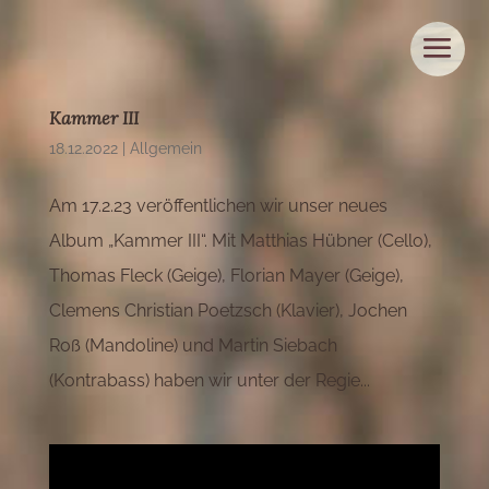
Kammer III
18.12.2022
|
Allgemein
Am 17.2.23 veröffentlichen wir unser neues
Album „Kammer III“. Mit Matthias Hübner (Cello),
Thomas Fleck (Geige), Florian Mayer (Geige),
Clemens Christian Poetzsch (Klavier), Jochen
Roß (Mandoline) und Martin Siebach
(Kontrabass) haben wir unter der Regie...