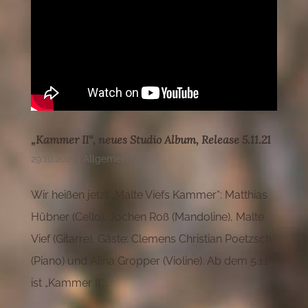
„Kammer II“, neues Studio Album, Release 5.11.21
29.10.2021
|
Allgemein
Wir heißen jetzt „Malte Viefs Kammer“: Matthias
Hübner (Cello), Jochen Roß (Mandoline), Malte
Vief (Gitarre), Gäste: Clemens Christian Poetzsch
(Piano) und Alina Gropper (Violine). Ab dem 5.11.
ist „Kammer II“...