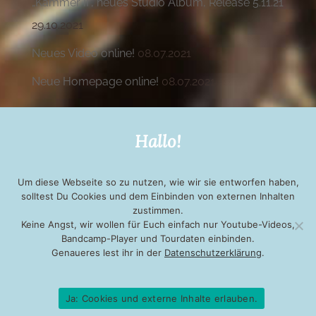
„Kammer II“, neues Studio Album, Release 5.11.21
29.10.2021
Neues Video online!
08.07.2021
Neue Homepage online!
08.07.2021
Hallo!
Um diese Webseite so zu nutzen, wie wir sie entworfen haben,
KONTAKT
IMPRESSUM
solltest Du Cookies und dem Einbinden von externen Inhalten
zustimmen.
Keine Angst, wir wollen für Euch einfach nur Youtube-Videos,
Bandcamp-Player und Tourdaten einbinden.
DATENSCHUTZ
Genaueres lest ihr in der
Datenschutzerklärung
.
NEWSLETTER
Ja: Cookies und externe Inhalte erlauben.